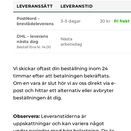
LEVERANSSÄTT
LEVERANSTID
PostNord –
3–5 dagar
30 kr ·
fri frak
brevlådeleverans
DHL – leverans
Nästa
nästa dag
arbetsdag
Beställ före kl. 14.00
Vi skickar oftast din beställning inom 24
timmar efter att betalningen bekräftats.
Om en vara är slut hör vi av oss direkt via e-
post och hittar ett alternativ eller avbryter
beställningen åt dig.
Observera:
Leveranstiderna är
uppskattningar och kan variera något
under perioder med hög belastning. De är