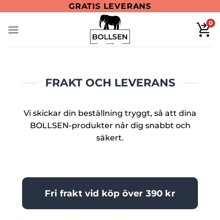
40-DAGARS PENGARNA TILLBAKA-GARANTI
Skip
BETALA SENARE MED KLARNA
EXPRESSLEVERANS
GRATIS LEVERANS
to
0
content
FRAKT OCH LEVERANS
Vi skickar din beställning tryggt, så att dina
BOLLSEN-produkter når dig snabbt och
säkert.
Fri frakt vid köp över 390 kr